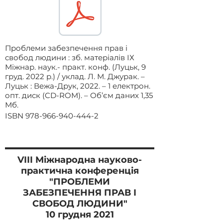
Проблеми забезпечення прав і
свобод людини : зб. матеріалів ІХ
Міжнар. наук.- практ. конф. (Луцьк, 9
груд. 2022 р.) / уклад. Л. М. Джурак. –
Луцьк : Вежа-Друк, 2022. – 1 електрон.
опт. диск (CD-ROM). – Об’єм даних 1,35
Мб.
ISBN
978-966-940-444-2
VІІI Міжнародна
науково-
практична конференція
"ПРОБЛЕМИ
ЗАБЕЗПЕЧЕННЯ ПРАВ І
СВОБОД ЛЮДИНИ"
10 грудня 2021