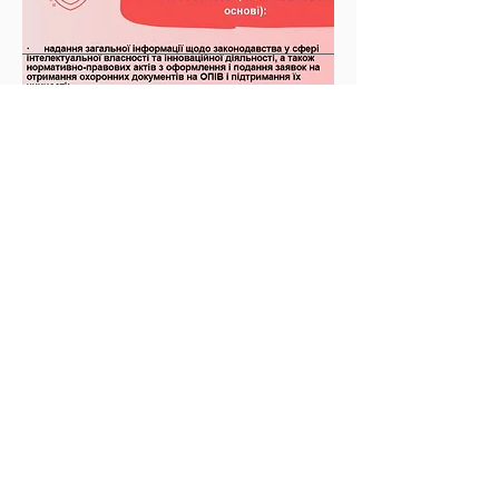
Центр підтримки
технологій та
інновацій ВНУ
імені Лесі
Українки
Андріяш Наталія