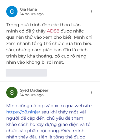
and can it be fooled?
LIFE: CURREN
Gia Hana
AND PROSPEC
14 hours ago
DEVELOPMEN
Trong quá trình đọc các thảo luận, 
mình có để ý thấy 
AD88
 được nhắc 
qua nên thử vào xem cho biết. Mình chỉ 
xem nhanh tổng thể chứ chưa tìm hiểu 
sâu, nhưng cảm giác ban đầu là cách 
trình bày khá thoáng, bố cục rõ ràng, 
nhìn vào không bị rối mắt.
Like
Reply
Syed Dadapeer
14 hours ago
Mình cũng có dịp vào xem qua website 
https://o8.ninja/
 sau khi thấy một vài 
người đề cập đến, chủ yếu để tham 
khảo cách họ xây dựng giao diện và tổ 
chức các phần nội dung. Điều mình 
nhận thấy đầu tiên là tổng thể được 