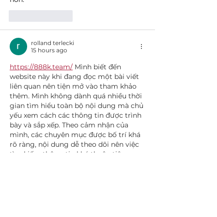
Like
Reply
rolland terlecki
15 hours ago
https://888k.team/
 Mình biết đến 
website này khi đang đọc một bài viết 
liên quan nên tiện mở vào tham khảo 
thêm. Mình không dành quá nhiều thời 
gian tìm hiểu toàn bộ nội dung mà chủ 
yếu xem cách các thông tin được trình 
bày và sắp xếp. Theo cảm nhận của 
mình, các chuyên mục được bố trí khá 
rõ ràng, nội dung dễ theo dõi nên việc 
tìm kiếm thông tin khá thuận tiện. 
Trong quá trình trải nghiệm,…
Show More
Like
Reply