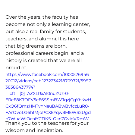
Over the years, the faculty has 
become not only a learning center, 
but also a real family for students, 
teachers, and alumni. It is here 
that big dreams are born, 
professional careers begin, and a 
history is created that we are all 
proud of.
https://www.facebook.com/1000576946
20012/videos/pcb.1232234218709721/5997
38386437774?
__cft__[0]=AZXLRxAI0nuZUz-0-
EReE8K7OFV5eE6SSmBWJqzjCgYbKwH
CxQ6fQmzHMTvYNeuBABwBvfczLuR0-
FArOvoLG6hfMjoPCXEYqw8MEWS2Ugd
p7WuaWIOeajYCTiKS_Gkn7GvjdVRmW
Thank you to the teachers for your 
2puh2mhTNVY-Hvr0-
wisdom and inspiration.
epnK1TB8qsULCSWFl1fEHQ35gh_D5QA