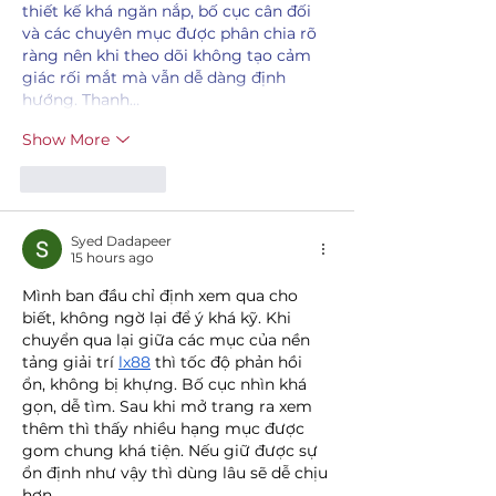
thiết kế khá ngăn nắp, bố cục cân đối 
và các chuyên mục được phân chia rõ 
ràng nên khi theo dõi không tạo cảm 
giác rối mắt mà vẫn dễ dàng định 
hướng. Thanh…
Show More
Like
Reply
Syed Dadapeer
15 hours ago
Mình ban đầu chỉ định xem qua cho 
biết, không ngờ lại để ý khá kỹ. Khi 
chuyển qua lại giữa các mục của nền 
tảng giải trí 
lx88
 thì tốc độ phản hồi 
ổn, không bị khựng. Bố cục nhìn khá 
gọn, dễ tìm. Sau khi mở trang ra xem 
thêm thì thấy nhiều hạng mục được 
gom chung khá tiện. Nếu giữ được sự 
ổn định như vậy thì dùng lâu sẽ dễ chịu 
hơn.