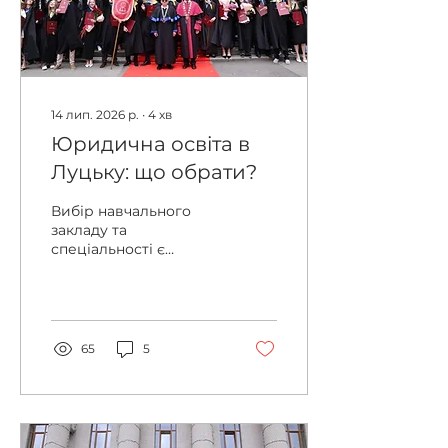
14 лип. 2026 р.
∙
4
хв
Юридична освіта в
Луцьку: що обрати?
Вибір навчального
закладу та
спеціальності є
важливим кроком для
майбутніх фахівців.
Луцьк пропонує кілька
варіантів для тих, хто
прагне здобути якісну
65
5
юридичну освіту. У цій
статті розглянуто
основні аспекти, які
допоможуть
зорієнтуватися у