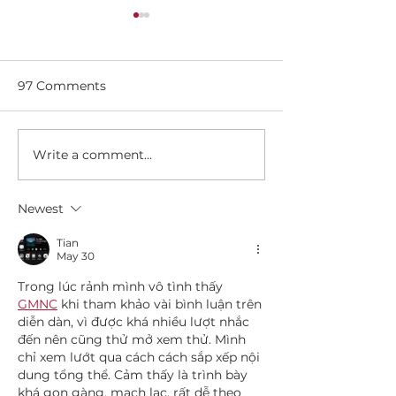
97 Comments
Write a comment...
"A polygraph is not an
We invite you 
interrogation, but a
XXI Internation
tool": how does a lie
Scientific and 
Newest
detector work in Lutsk
Conference "
and can it be fooled?
LIFE: CURREN
Tian
AND PROSPEC
May 30
DEVELOPMEN
Trong lúc rảnh mình vô tình thấy 
GMNC
 khi tham khảo vài bình luận trên 
diễn dàn, vì được khá nhiều lượt nhắc 
đến nên cũng thử mở xem thử. Mình 
chỉ xem lướt qua cách cách sắp xếp nội 
dung tổng thể. Cảm thấy là trình bày 
khá gọn gàng, mạch lạc, rất dễ theo 