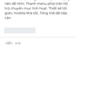
nên dễ nhìn. Thanh menu phía trên hỗ 
trợ chuyển mục linh hoạt. Thiết kế tối 
giản, mobile khá tốt. Tổng thể dễ tiếp 
cận.
Like
Reply
Ti Ti
May 09
Trong lúc rảnh mình vô tình thấy 
1Gom 
không bị chặn
 khi tham khảo vài bình 
luận trên diễn dàn, vì được khá nhiều 
lượt nhắc đến nên cũng thử mở xem 
thử. Mình chỉ xem lướt qua cách cách 
sắp xếp nội dung tổng thể. Cảm thấy là 
trình bày khá gọn gàng, mạch lạc, rất 
dễ theo dõi.
Like
Reply
Show more comments