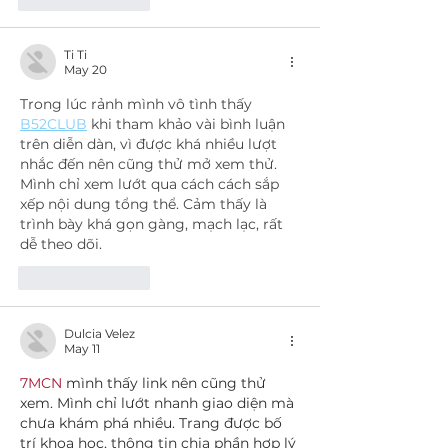
Ti Ti
May 20
Trong lúc rảnh mình vô tình thấy 
B52CLUB
 khi tham khảo vài bình luận 
trên diễn dàn, vì được khá nhiều lượt 
nhắc đến nên cũng thử mở xem thử. 
Mình chỉ xem lướt qua cách cách sắp 
xếp nội dung tổng thể. Cảm thấy là 
trình bày khá gọn gàng, mạch lạc, rất 
dễ theo dõi.
Like
Reply
Dulcia Velez
May 11
7MCN 
mình thấy link nên cũng thử 
xem. Mình chỉ lướt nhanh giao diện mà 
chưa khám phá nhiều. Trang được bố 
trí khoa học, thông tin chia phần hợp lý 