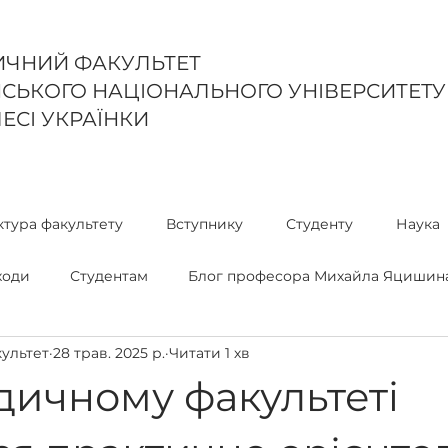
ЧНИЙ ФАКУЛЬТЕТ
СЬКОГО НАЦІОНАЛЬНОГО УНІВЕРСИТЕТУ
ЛЕСІ УКРАЇНКИ
ктура факультету
Вступнику
Студенту
Наука
ходи
Студентам
Блог професора Михайла Яцишин
ультет
28 трав. 2025 р.
Читати 1 хв
чна клініка "AD ASTRA"
Практика
ЄДКІ
ичному факультеті
овного
262 Правоохоронна діяльність
Вогнева підго