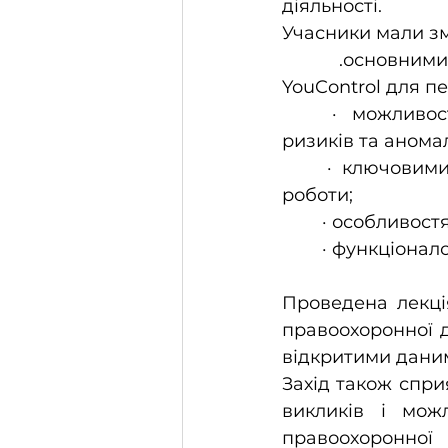
діяльності.
Учасники мали зм
	.основними джерелами даних, що використовуються системою 
YouControl для п
	· можливостями платформи щодо виявлення пов’язаних компаній, 
ризиків та аномал
	· ключовими інструментами для ефективного проведення аналітичної 
роботи;
	· особливост
	· функціонало
Проведена лекці
правоохоронної д
відкритими даним
Захід також спри
викликів і мож
правоохоронно