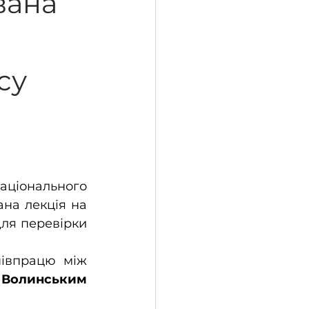
вана
TISC
ELSA
су
в праві
аціонального 
на лекція на 
ля перевірки 
івпрацю між 
Волинським 