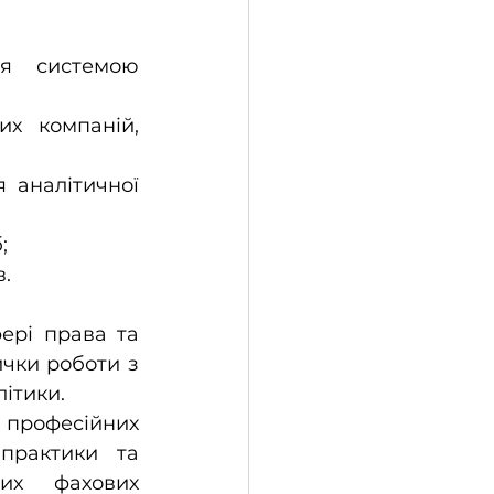
;
в.
ері права та 
чки роботи з 
ітики.
 професійних 
практики та 
их фахових 