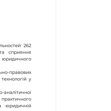
льностей 262 
та сприяння 
 юридичного 
о-правових 
технологій у 
аналітичної 
рактичного 
а юридичній 