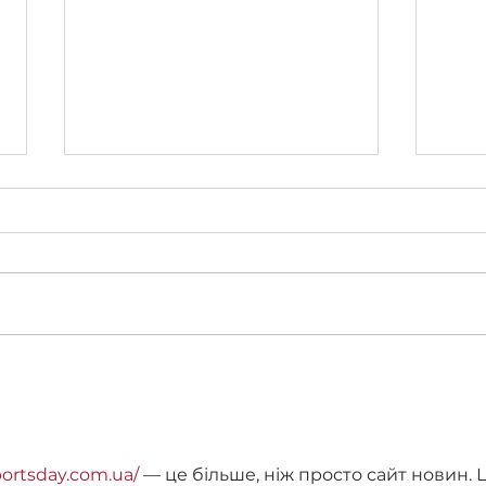
ВІТАЄМО
На 
ВИПУСКНИКІВ-
факу
БАКАЛАВРІВ
курс
СПЕЦІАЛЬНОСТІ
«Ка
«ПРАВО ТА
portsday.com.ua/
 — це більше, ніж просто сайт новин. 