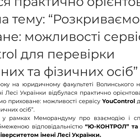
ся практично орієнто
на тему: “Розкриваємо
и та пр
Аспірантура
Вступ до магістратури Право
не: можливості серві
ті освіти
Лабораторія протидії насильству
Лаб. іт 
rol для перевірки
их та фізичних осіб”
року на юридичному факультеті Волинського н
ні Лесі Українки відбулася практично орієнтова
мо приховане: можливості сервісу 
YouControl 
д
ичних осіб”.
 у рамках Меморандуму про взаємодію і сп
бмеженою відповідальністю 
“Ю-КОНТРОЛ” та 
іверситетом імені Лесі Українки.