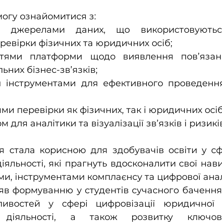
огу ознайомитися з:
еревірки фізичних та юридичних осіб;
ьних бізнес-зв’язків;
ями перевірки як фізичних, так і юридичних осіб
м для аналітики та візуалізації зв’язків і ризикі
я стала корисною для здобувачів освіти у сф
іяльності, які прагнуть вдосконалити свої нави
и, інструментами комплаєнсу та цифрової анал
яв формуванню у студентів сучасного бачення
ливостей у сфері цифровізації юридичної 
ї діяльності, а також розвитку ключов