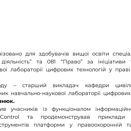
нізовано для здобувачів вищої освіти спеціа
діяльність” та 081 “Право” за ініціативи 
вої лабораторії цифрових технологій у праві
оду – старший викладач кафедри цивільн
ник навчально-наукової лабораторії цифрових 
знюк.
в учасників із функціоналом інформаційно-
Control та продемонстрував приклади п
нструментів платформи у правоохоронній т