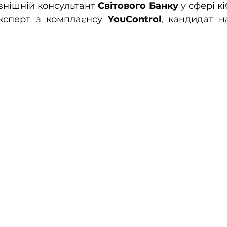
внішній консультант 
Світового Банку
 у сфері к
експерт з комплаєнсу 
YouControl
, кандидат н