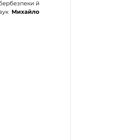
ібербезпеки й 
аук 
Михайло 