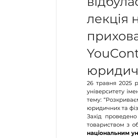
відбула
лекція 
Лабораторія юридичної технік
прихова
Ліга АПУ
Моніторинг якос
YouCont
юридичн
26 травня 2025 
університету іме
тему: “Розкриває
юридичних та фіз
Захід проведено
товариством з о
національним ун