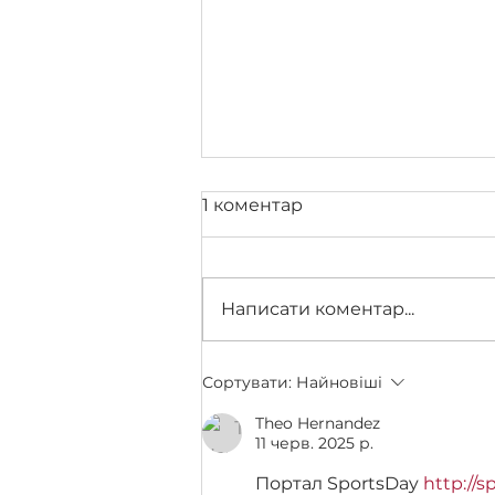
1 коментар
Написати коментар...
Юридична освіта в
Сортувати:
Найновіші
Луцьку: що обрати?
Theo Hernandez
11 черв. 2025 р.
Портал SportsDay 
http://s