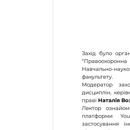
Захід було орга
“Правоохоронна 
Навчально-науко
факультету.
Модератор зах
дисциплін, керів
праві 
Наталія Во
Лектор ознайоми
платформи You
застосування і