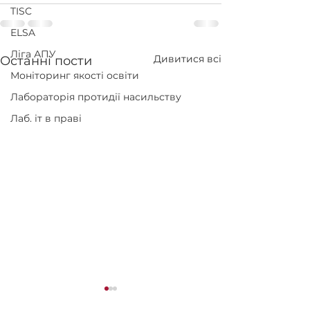
TISC
ELSA
Ліга АПУ
Дивитися всі
Останні пости
Моніторинг якості освіти
Лабораторія протидії насильству
Лаб. іт в праві