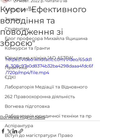
27 жовт. 2022 р.
Читати 0 хв
Курси "Ефективного
Абітурієнтам
володіння та
Заходи
Студентам
поводження зі
Блог професора Михайла Яцишина
зброєю"
Конкурси та Гранти
Юридична клініка "AD ASTRA"
https://video.wixstatic.com/video/65dd1
8_308c97e0d8374b32ba4298daaa4fdc6f
Практика
/720p/mp4/file.mp4
ЄДКІ
Лабораторія Медіації та Відновного
262 Правоохоронна діяльність
Вогнева підготовка
Лабораторія юридичної техніки та пр
Вогнева підготовка
Аспірантура
Вступ до магістратури Право