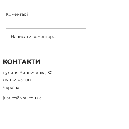
Коментарі
Написати коментар...
НА КУРСИ СТРІЛЬЦІВ
Реєстрація на
У ТИРІ ЛУЦЬКОГО
"БАЗОВИЙ КУ
ВИШУ
БЕЗПЕЧНОГО
ЗАРЕЄСТРУВАЛАСЬ
ПОВОДЖЕННЯ
КОНТАКТИ
ПЕРША СОТНЯ
ЗБРОЄЮ"
ОХОЧИХ
вулиця Винниченка, 30
Луцьк, 43000
Україна
justice@vnu.edu.ua
+38(0332)24 04 11